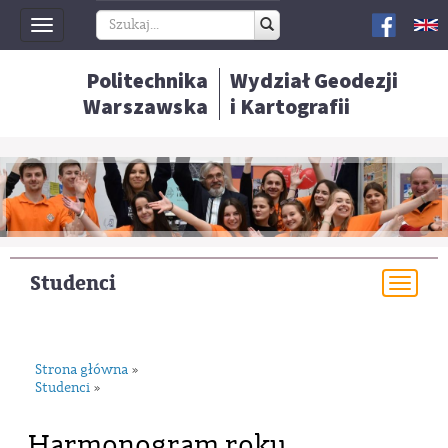
Toggle
navigation
Politechnika
Wydział Geodezji
Warszawska
i Kartografii
Studenci
Togg
navi
Strona główna
»
Studenci
»
Harmonogram roku