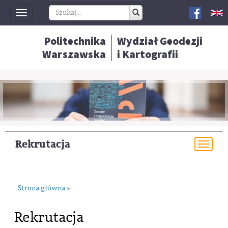
Toggle
navigation
Politechnika
Wydział Geodezji
Warszawska
i Kartografii
Rekrutacja
Togg
navi
Strona główna
»
Rekrutacja