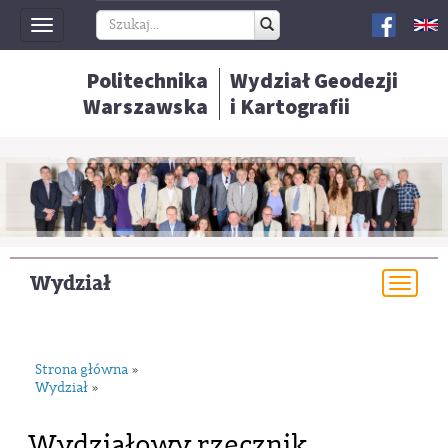
Toggle
navigation
Politechnika
Wydział Geodezji
Warszawska
i Kartografii
Wydział
Togg
navi
Strona główna
»
Wydział
»
Wydziałowy rzecznik