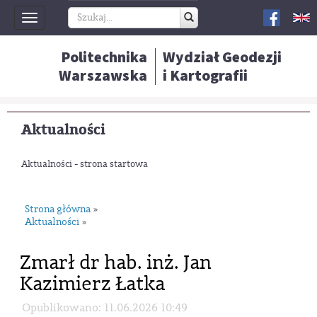
Toggle
navigation
Politechnika
Wydział Geodezji
Warszawska
i Kartografii
Aktualności
Aktualności - strona startowa
Strona główna
»
Aktualności
»
Zmarł dr hab. inż. Jan
Kazimierz Łatka
Opublikowano: 11.06.2026 10:49